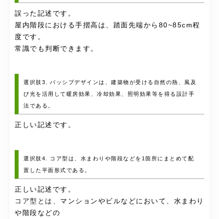
誤った記述です。
屋内階段における手摺高は、踏面先端から80~85cm程
度です。
常識でも判断できます。
選択肢3. パッシブデザインは、建築物が受ける自然の熱、風及
び光を活用して暖房効果、冷却効果、照明効果等を得る設計手
法である。
正しい記述です。
選択肢4. コア型は、水まわりや階段などを1箇所にまとめて配
置した平面形式である。
正しい記述です。
コア型とは、
マンションやビルなどにおいて、水まわり
や階段などの