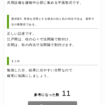
共用設備を建物中心部に集める平面形式です。
選択肢5. 和室を京間とする場合の柱と柱の内法寸法は、基準寸
法の整数倍である。
正しい記述です。
江戸間は、柱の心々寸法間隔で割付け、
京間は、柱の内法寸法間隔で割付けます。
まとめ
勉強した分、結果に出やすい分野なので
確実に知識にしましょう。
11
参考になった数