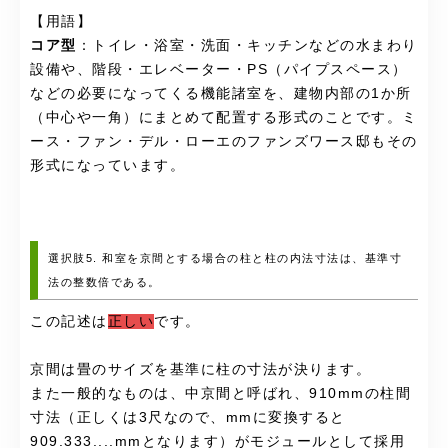
【用語】
コア型
：トイレ・浴室・洗面・キッチンなどの水まわり
設備や、階段・エレベーター・PS（パイプスペース）
などの必要になってくる機能諸室を、建物内部の1か所
（中心や一角）にまとめて配置する形式のことです。ミ
ース・ファン・デル・ローエのファンズワース邸もその
形式になっています。
選択肢5. 和室を京間とする場合の柱と柱の内法寸法は、基準寸
法の整数倍である。
この記述は
正しい
です。
京間は畳のサイズを基準に柱の寸法が決ります。
また一般的なものは、中京間と呼ばれ、910mmの柱間
寸法（正しくは3尺なので、mmに変換すると
909.333....mmとなります）がモジュールとして採用