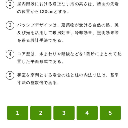
屋内階段における適正な手摺の高さは、踏面の先端
の位置から120cmとする。
パッシブデザインは、建築物が受ける自然の熱、風
及び光を活用して暖房効果、冷却効果、照明効果等
を得る設計手法である。
コア型は、水まわりや階段などを1箇所にまとめて配
置した平面形式である。
和室を京間とする場合の柱と柱の内法寸法は、基準
寸法の整数倍である。
1
2
3
4
5