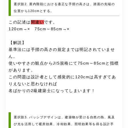
選択肢2. 屋内階段における適正な手摺の高さは、踏面の先端の
位置から120cmとする。
この記述は
間違い
です。
120cm→× 75cm～85cm→×
【解説】
基準法には手摺の高さの規定までは明記されていませ
ん。
使いやすさの観点からJIS規格にて75cm～85cmと指標
があります。
この問題は設計者として感覚的に120cmは高すぎてあ
りえないと思わなければ
名ばかりの2級建築士になってしまいます！
選択肢3. パッシブデザインは、建築物が受ける自然の熱、風及
び光を活用して暖房効果、冷却効果、照明効果等を得る設計手