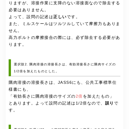
りますが、溶接作業に支障のない溶接面なので除去する
必要はありません。
よって、設問の記述は
正しい
です。
また、ミルスケールはツルツルしていて摩擦力もありま
せん。
高力ボルトの摩擦接合の際には、必ず除去する必要があ
ります。
選択肢2. 隅肉溶接の溶接長さは、有効溶接長さに隅肉サイズの
1/2倍を加えたものとした。
隅肉溶接の溶接長さは、JASS6にも、公共工事標準仕
様書にも、
「有効長さに隅肉溶接のサイズの
2倍
を加えたもの」
とあります。よって設問の記述は1/2倍なので、
誤り
で
す。