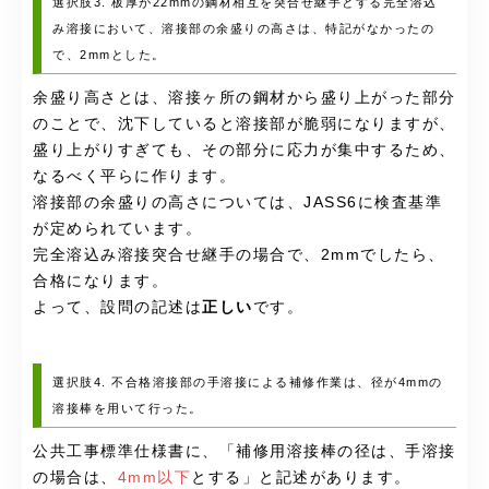
選択肢3. 板厚が22mmの鋼材相互を突合せ継手とする完全溶込
み溶接において、溶接部の余盛りの高さは、特記がなかったの
で、2mmとした。
余盛り高さとは、溶接ヶ所の鋼材から盛り上がった部分
のことで、沈下していると溶接部が脆弱になりますが、
盛り上がりすぎても、その部分に応力が集中するため、
なるべく平らに作ります。
溶接部の余盛りの高さについては、
JASS6に検査基準
が定められています。
完全溶込み溶接
突合せ継手の場合で、2mmでしたら、
合格になります。
よって、設問の記述は
正しい
です。
選択肢4. 不合格溶接部の手溶接による補修作業は、径が4mmの
溶接棒を用いて行った。
公共工事標準仕様書に、「
補修用溶接棒の径は、手溶接
の場合は、
4mm以下
とする」と記述があります。