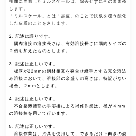
接面に固着したミルスケールは、除去せずにそのまま残
します。
「ミルスケール」とは「黒皮」のことで鉄板を覆う酸化
した皮膜のことをさします。
2. 記述は誤りです。
隅肉溶接の溶接長さは、有効溶接長さに隅肉サイズの
２倍を加えたものとします。
3. 記述は正しいです。
板厚が22mmの鋼材相互を突合せ継手とする完全溶込
み溶接において、溶接部の余盛りの高さは、特記がない
場合、２mmとします。
4. 記述は正しいです。
不合格溶接部の手溶接による補修作業は、径が４mm
の溶接棒を用いて行います。
5. 記述は正しいです。
溶接作業は、治具を使用して、できるだけ下向きの姿